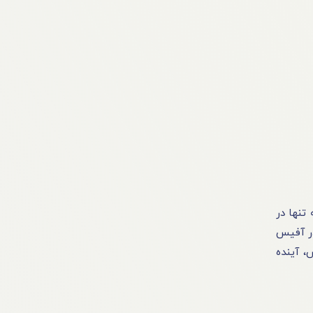
تنها در
در آفیس
، آینده