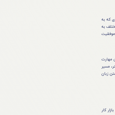
ی که به
ختلف به
 موفقیت
ن مهارت
ر، مسیر
تن زبان
زار کار