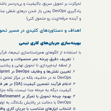
تمرکزت بر تحویل سریع، باکیفیت و بی‌دردسر باشه
یادگیری DevOps یعنی باز شدن دره
و آینده حرفه‌ای‌ت رو متحول کنی!
اهداف و دستاوردهای کلیدی در مسیر تحول vOps
بهینه‌سازی جریان‌های کاری تیمی
با استفاده از الگوهای هم‌راستاسازی تیم‌ها، فرآی
تعریف دقیق چرخه عمر محصولات و سرویس
از لحظه ایده‌پردازی تا تحویل نهایی و پشت
تعیین نقش‌ها و وظایف DevOps در Sprintها
DevOps نه در حاشیه، بلکه در مرکز تعامل تیم‌های توسعه، QA و عملیات قرار می‌گیره.
ادغام فرآیند تضمین کیفیت (QA) در هر فاز تولید
کیفیت دیگه یه مرحله جدا نیست، بلکه جزئ
بهبود چرخه تحویل با تمرکز بر Backlog Refinement
DevOps با دخالت در پالایش بک‌لاگ، به اولویت‌بندی واقع‌بینانه و تحویل سریع‌تر کمک می‌کنه.
انتخاب ابزارهای متناسب با جریان کاری واق