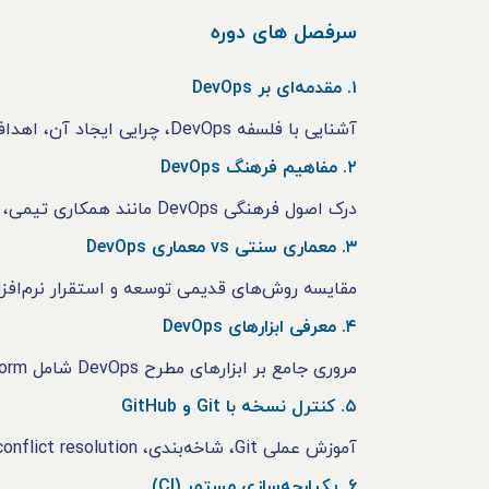
سرفصل های دوره
۱. مقدمه‌ای بر DevOps
آشنایی با فلسفه DevOps، چرایی ایجاد آن، اهداف اصلی و نحوه ادغام توسعه (Dev) و عملیات (Ops) در یک چرخه یکپارچه.
۲. مفاهیم فرهنگ DevOps
درک اصول فرهنگی DevOps مانند همکاری تیمی، بازخورد مستمر، تفکر چابک و بهبود مستمر در فرآیند توسعه نرم‌افزار.
۳. معماری سنتی vs معماری DevOps
مقایسه روش‌های قدیمی توسعه و استقرار نرم‌افزار با روش‌های مدرن DevOps 
۴. معرفی ابزارهای DevOps
مروری جامع بر ابزارهای مطرح DevOps شامل Git, Jenkins, Docker, Kubernetes, Ansible, Terraform و Prometheus.
۵. کنترل نسخه با Git و GitHub
آموزش عملی Git، شاخه‌بندی، merge، conflict resolution و مدیریت پروژه با GitHub در محیط تیمی.
۶. یکپارچه‌سازی مستمر (CI)