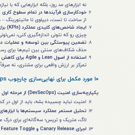
نه ابزارهای مد روز، بلکه ابزارهایی که با ن
خودکارسازی فرآیندها در تمام سطوح کاری
از ساخت تا تست، دیپلوی تا مانیتورینگ – ه
ایجاد شاخص‌های کلیدی عملکرد (KPIs) برای سنجش اثربخشی
چیزی رو که نتونی اندازه‌گیری کنی، نمی‌تونی
تضمین پیوستگی بین توسعه و عملیات در 
حذف شکاف‌های سنتی بین تیم‌ها برای رسید
استفاده از اصول Lean و Agile برای کاهش اتلاف منابع
تمرکز بر ارزش واقعی برای مشتری، نه صرفاً 
۱۰ مورد مکمل برای نهایی‌سازی چارچوب DevOps حرفه‌ای
یکپارچه‌سازی امنیت (DevSecOps) از مرحله اول توسعه
امنیت نباید چسبیده بشه، باید از اول در کد
تحلیل مستمر عملکرد سیستم‌ها با ابزارهای bservability
لاگ، متریک و تریس؛ سه‌گانه‌ای برای درک عم
اجرای Canary Release و Feature Toggle برای تحویل ایمن