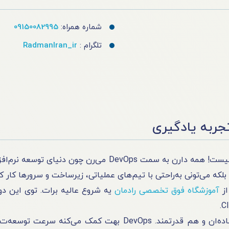
شماره همراه:
09150082995
تلگرام :
RadmanIran_ir
تجربه یادگیری
این روزها دیگه فقط بلد بودن برنامه‌نویسی کافی نیست! همه دارن
از
آموزشگاه فوق تخصصی رادمان
ابزارهایی که توی این مسیر یاد می‌گیری، هم ساده‌ان و هم قدرتمند