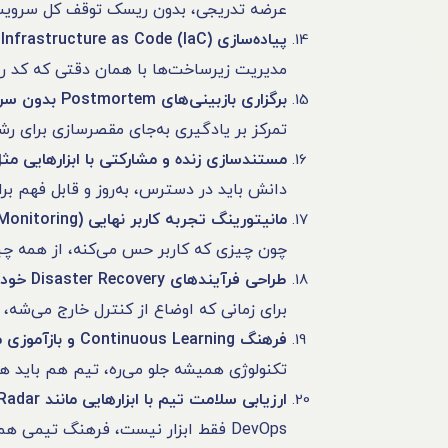
عرضه تدریجی، بدون ریسک توقف کل سروی
پیاده‌سازی Infrastructure as Code (IaC)
مدیریت زیرساخت‌ها با همان دقتی که کد رو
برگزاری بازبینی‌های Postmortem بدون سرزنش (Blameless)
تمرکز بر یادگیری به‌جای مقصرسازی برای رشد 
مستندسازی زنده و مشارکتی با ابزارهایی مثل nfluence
دانش باید در دسترس، به‌روز و قابل فهم بر
مانیتورینگ تجربه کاربر نهایی (Real User Monitoring)
چون چیزی که کاربر حس می‌کنه، از همه چیز
طراحی فرآیندهای Disaster Recovery خودکار
برای زمانی که اوضاع از کنترل خارج می‌شه، 
فرهنگ Continuous Learning و بازآموزی مداوم تیم‌ها
تکنولوژی همیشه جلو می‌ره، تیم هم باید هم
ارزیابی سلامت تیم با ابزارهایی مانند Team Radar و Retrospective Metrics
DevOps فقط ابزار نیست، فرهنگ تیمی هم هست.