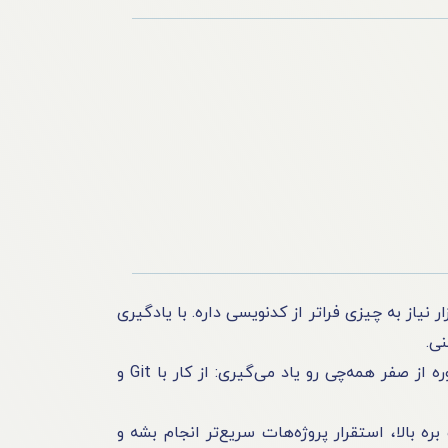
 به سمت DevOps می‌رن چون دنیای توسعه نرم‌افزار نیاز به چیزی فراتر از کدنویسی داره. با یادگیری
یه شروع عالیه برات. توی این دوره از صفر همه‌چی رو یاد می‌گیری: از کار با Git و
. DevOps بهت کمک می‌کنه سرعت توسعه‌ت بره بالا، استقرار پروژه‌هات سریع‌تر انجام بشه و