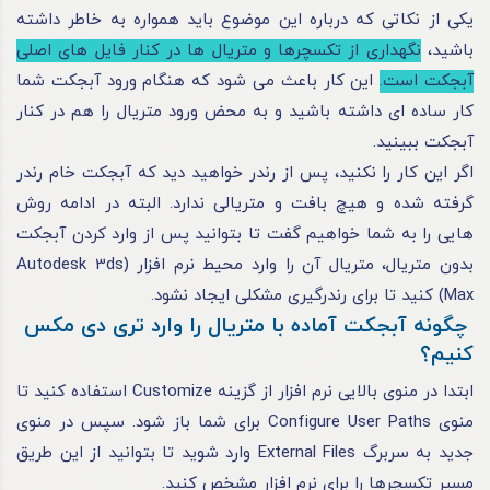
یکی از نکاتی که درباره این موضوع باید همواره به‌ خاطر داشته
باشید،
نگهداری از تکسچر‌ها و متریال‌ ها در کنار فایل‌ های اصلی
آبجکت است.
این‌ کار باعث می‌ شود که هنگام ورود آبجکت شما
کار ساده‌ ای داشته باشید و به‌ محض ورود متریال را هم در کنار
آبجکت ببینید.
اگر این کار را نکنید، پس‌ از رندر خواهید دید که آبجکت خام رندر
گرفته شده و هیچ بافت و متریالی ندارد. البته در ادامه روش‌
هایی را به شما خواهیم گفت تا بتوانید پس از وارد کردن آبجکت
بدون متریال، متریال آن را وارد محیط نرم‌ افزار (Autodesk 3ds
Max) کنید تا برای رندرگیری مشکلی ایجاد نشود.
چگونه آبجکت آماده با متریال را وارد تری دی مکس
کنیم؟
ابتدا در منوی بالایی نرم‌ افزار از گزینه Customize استفاده کنید تا
منوی Configure User Paths برای شما باز شود. سپس در منوی
جدید به سربرگ External Files وارد شوید تا بتوانید از این طریق
مسیر تکسچر‌ها را برای نرم‌ افزار مشخص کنید.