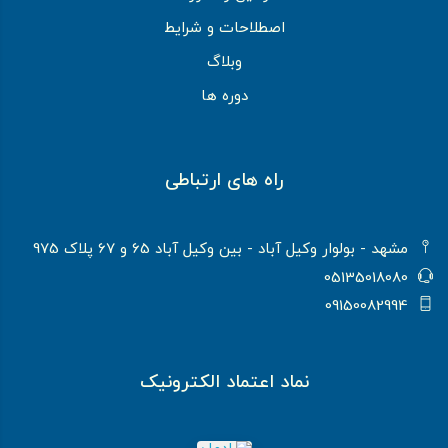
اصطلاحات و شرایط
وبلاگ
دوره ها
راه های ارتباطی
مشهد - بولوار وکیل آباد - بین وکیل آباد 65 و 67 پلاک 975
05135018080
09150082994
نماد اعتماد الکترونیک