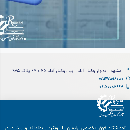
مشهد - بولوار وکیل آباد - بین وکیل آباد 65 و 67 پلاک 975
05135018080
09150082994
آموزشگاه فوق تخصصی رادمان با رویکردی نوآورانه و پیشرو، در