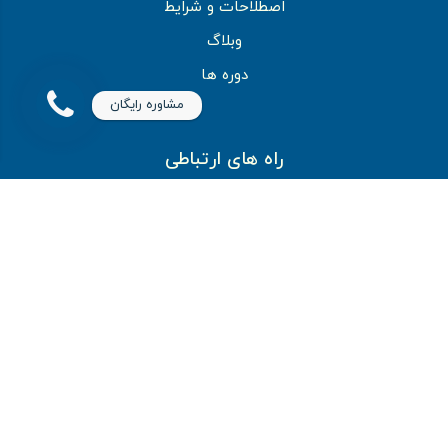
اصطلاحات و شرایط
وبلاگ
دوره ها
مشاوره رایگان
راه های ارتباطی
مشهد - بولوار وکیل آباد - بین وکیل آباد 65 و 67 پلاک 975
05135018080
09150082994
نماد اعتماد الکترونیک