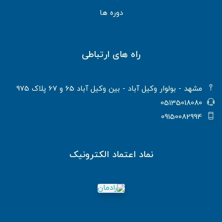
دوره ها
راه های ارتباطی
مشهد - بولوار وکیل آباد - بین وکیل آباد 65 و 67 پلاک 975
05135018080
09150082994
نماد اعتماد الکترونیک