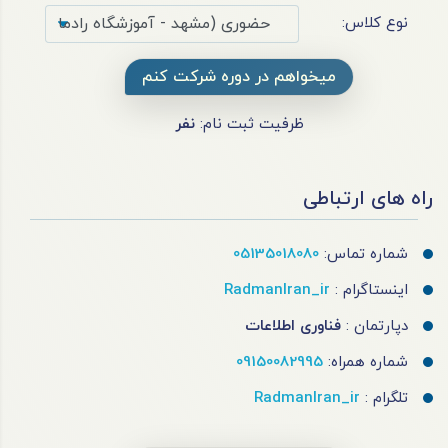
نوع کلاس:
میخواهم در دوره شرکت کنم
ظرفیت ثبت نام:
نفر
راه های ارتباطی
شماره تماس:
05135018080
اینستاگرام :
RadmanIran_ir
دپارتمان :
فناوری اطلاعات
شماره همراه:
09150082995
تلگرام :
RadmanIran_ir