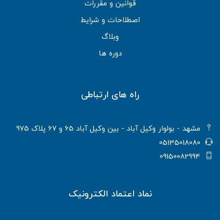
قوانین و مقررات
اصطلاحات و شرایط
وبلاگ
دوره ها
راه های ارتباطی
مشهد - بولوار وکیل آباد - بین وکیل آباد 65 و 67 پلاک 975
05135018080
09150082994
نماد اعتماد الکترونیک