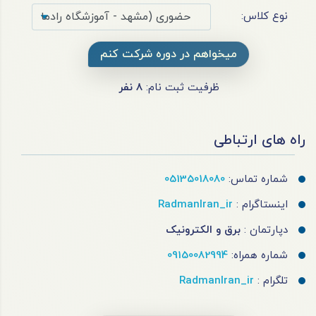
نوع کلاس:
میخواهم در دوره شرکت کنم
ظرفیت ثبت نام:
8
نفر
راه های ارتباطی
شماره تماس:
05135018080
اینستاگرام :
RadmanIran_ir
دپارتمان :
برق و الکترونیک
شماره همراه:
09150082994
تلگرام :
RadmanIran_ir