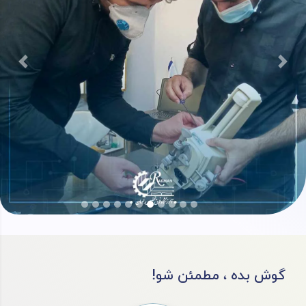
بعدی
قبلی
!گوش بده ، مطمئن شو