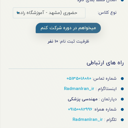
امکان قسط بندی:
دارد
نوع کلاس:
میخواهم در دوره شرکت کنم
ظرفیت ثبت نام:
10
نفر
راه های ارتباطی
شماره تماس:
05135018080
اینستاگرام :
RadmanIran_ir
دپارتمان :
مهندسی پزشکی
شماره همراه:
09150082996
تلگرام :
RadmanIran_ir