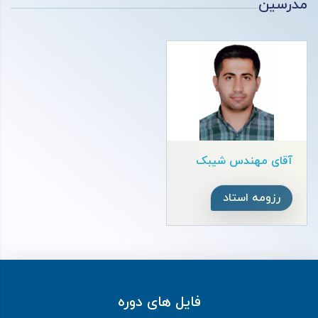
مدرسین
آقای مهندس شیبک
رزومه استاد
فایل های دوره