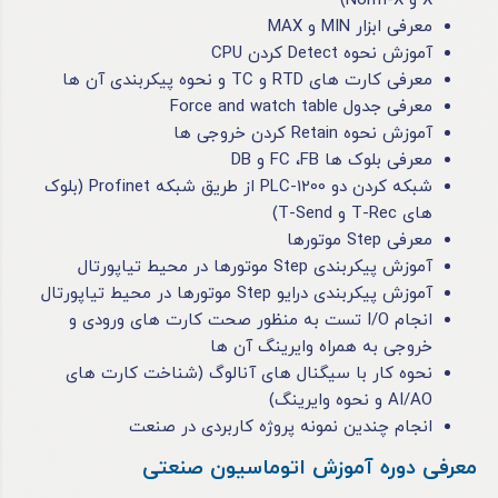
X و Norm-X)
معرفی ابزار MIN و MAX
آموزش نحوه Detect کردن CPU
معرفی کارت ‌های RTD و TC و نحوه پیکربندی آن ها
معرفی جدول Force and watch table
آموزش نحوه Retain کردن خروجی ‌ها
معرفی بلوک ‌ها FC ،FB و DB
شبکه کردن دو PLC-1200 از طریق شبکه Profinet (بلوک
های T-Rec و T-Send)
معرفی Step موتورها
آموزش پیکربندی Step موتورها در محیط تیاپورتال
آموزش پیکربندی درایو Step موتورها در محیط تیاپورتال
انجام I/O تست به منظور صحت کارت های ورودی و
خروجی به همراه وایرینگ آن ها
نحوه کار با سیگنال های آنالوگ (شناخت کارت های
AI/AO و نحوه وایرینگ)
انجام چندین نمونه پروژه کاربردی در صنعت
معرفی دوره آموزش اتوماسیون صنعتی