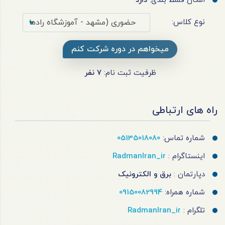
امکان قسط بندی:
دارد
نوع کلاس:
میخواهم در دوره شرکت کنم
ظرفیت ثبت نام:
7
نفر
راه های ارتباطی
شماره تماس:
05135018080
اینستاگرام :
RadmanIran_ir
دپارتمان :
برق و الکترونیک
شماره همراه:
09150082994
تلگرام :
RadmanIran_ir