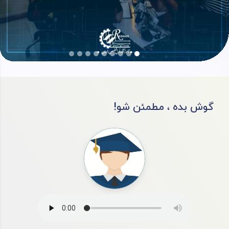
!گوش بده ، مطمئن شو