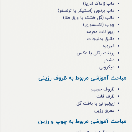
قاب زاماک (دریا)
قاب برنجی (استیکر یا ترنسفر)
قالب (گل خشک یا ورق طلا)
چوب (اکسسوری)
زیورآلات دفرمه
عقیق بدلیجات
فیروزه
پرینت رنگی یا عکس
مشجر
میکروبی
مباحث آموزشی مربوط به ظروف رزینی
ظروف حجیم
ظرف فلت
زیرلیوانی با بافت گل
معرق رزین
مباحث آموزشی مربوط به چوپ و رزین