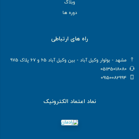
وبلاگ
دوره ها
راه های ارتباطی
مشهد - بولوار وکیل آباد - بین وکیل آباد 65 و 67 پلاک 975
05135018080
09150082994
نماد اعتماد الکترونیک