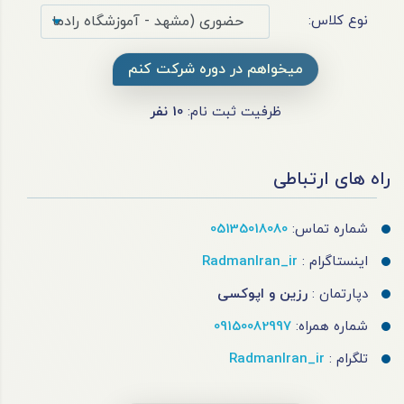
نوع کلاس:
میخواهم در دوره شرکت کنم
ظرفیت ثبت نام:
10
نفر
راه های ارتباطی
شماره تماس:
05135018080
اینستاگرام :
RadmanIran_ir
دپارتمان :
رزین و اپوکسی
شماره همراه:
09150082997
تلگرام :
RadmanIran_ir