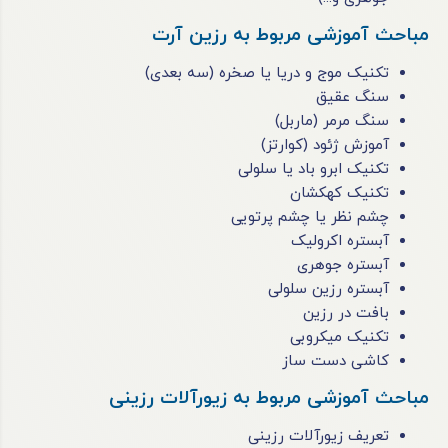
مباحث آموزشی مربوط به رزین آرت
تکنیک موج و دریا یا صخره (سه بعدی)
سنگ عقیق
سنگ مرمر (ماربل)
آموزش ژئود (کوارتز)
تکنیک ابرو باد یا سلولی
تکنیک کهکشان
چشم نظر یا چشم پرتویی
آبستره اکرولیک
آبستره جوهری
آبستره رزین سلولی
بافت در رزین
تکنیک میکروبی
کاشی دست ساز
مباحث آموزشی مربوط به زیورآلات رزینی
تعریف زیورآلات رزینی