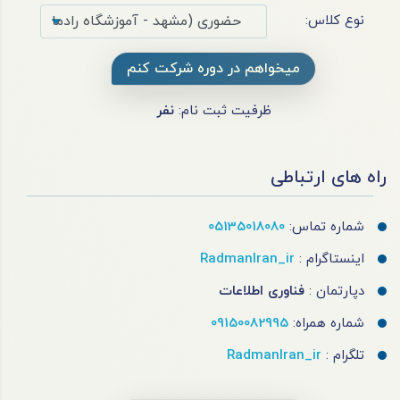
نوع کلاس:
میخواهم در دوره شرکت کنم
ظرفیت ثبت نام:
نفر
راه های ارتباطی
شماره تماس:
05135018080
اینستاگرام :
RadmanIran_ir
دپارتمان :
فناوری اطلاعات
شماره همراه:
09150082995
تلگرام :
RadmanIran_ir