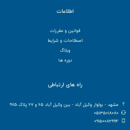
اطلاعات
قوانین و مقررات
اصطلاحات و شرایط
وبلاگ
دوره ها
راه های ارتباطی
مشهد - بولوار وکیل آباد - بین وکیل آباد 65 و 67 پلاک 975
05135018080
09150082994