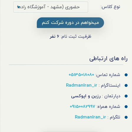
نوع کلاس:
میخواهم در دوره شرکت کنم
ظرفیت ثبت نام:
6
نفر
راه های ارتباطی
شماره تماس:
05135018080
اینستاگرام :
RadmanIran_ir
دپارتمان :
رزین و اپوکسی
شماره همراه:
09150082997
تلگرام :
RadmanIran_ir