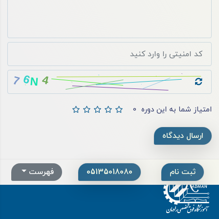
امتیاز شما به این دوره
0
ارسال دیدگاه
ثبت نام
05135018080
فهرست