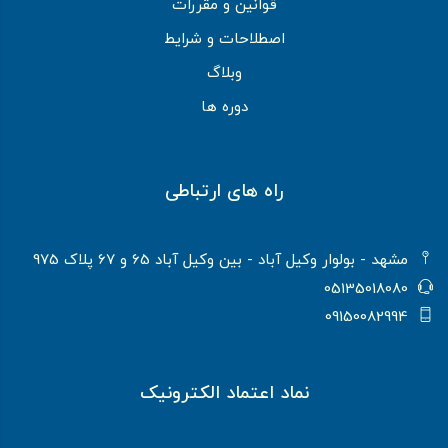
قوانین و مقررات
اصطلاحات و شرایط
وبلاگ
دوره ها
راه های ارتباطی
مشهد - بولوار وکیل آباد - بین وکیل آباد 65 و 67 پلاک 975
05135018080
09150082994
نماد اعتماد الکترونیک