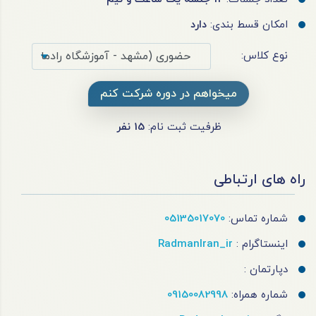
امکان قسط بندی:
دارد
نوع کلاس:
میخواهم در دوره شرکت کنم
ظرفیت ثبت نام:
15
نفر
راه های ارتباطی
شماره تماس:
05135017070
اینستاگرام :
RadmanIran_ir
دپارتمان :
شماره همراه:
09150082998