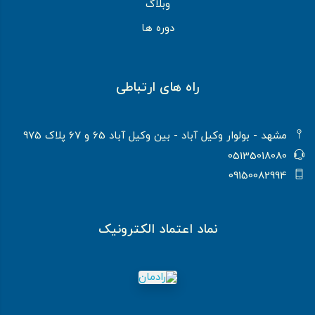
وبلاگ
دوره ها
راه های ارتباطی
مشهد - بولوار وکیل آباد - بین وکیل آباد 65 و 67 پلاک 975
05135018080
09150082994
نماد اعتماد الکترونیک