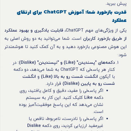
پیش ببرید.
قدرت بازخورد شما: آموزش
ChatGPT
برای ارتقای
عملکرد
یکی از ویژگی‌های مهم ChatGPT،
قابلیت یادگیری و بهبود عملکرد
از طریق بازخورد کاربران
است. شما می‌توانید به دو روش اصلی به
این هوش مصنوعی بازخورد دهید و به آن کمک کنید تا هوشمندتر
شود:
دکمه‌های "پسندیدن
" (Like)
و "نپسندیدن
" (Dislike):
در
کنار هر پاسخی که ChatGPT به شما می‌دهد، دو دکمه
با آیکون
انگشت شست رو به بالا
(Like)
و
انگشت
شست رو به پایین
(Dislike)
قرار دارد.
اگر پاسخی را مفید، دقیق و کامل یافتید، روی
دکمه
Like
کلیک کنید. این کار به سیستم
نشان می‌دهد که این پاسخ موفقیت‌آمیز بوده
است.
اگر پاسخی را نادرست، نامربوط، ناقص یا
غیرمفید ارزیابی کردید، روی دکمه
Dislike