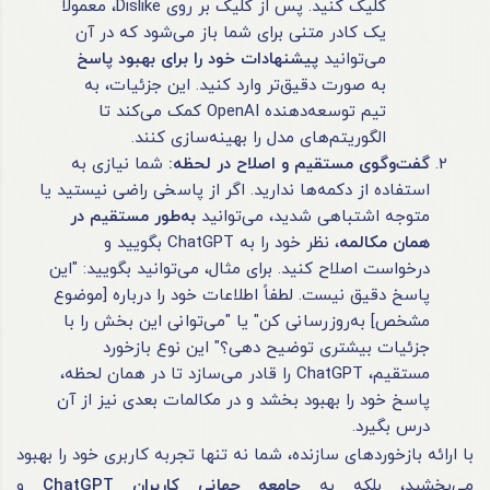
کلیک کنید. پس از کلیک بر روی Dislike، معمولاً
یک کادر متنی برای شما باز می‌شود که در آن
می‌توانید
پیشنهادات خود را برای بهبود پاسخ
به صورت دقیق‌تر وارد کنید. این جزئیات، به
تیم توسعه‌دهنده OpenAI کمک می‌کند تا
الگوریتم‌های مدل را بهینه‌سازی کنند.
گفت‌وگوی مستقیم و اصلاح در لحظه
:
شما نیازی به
استفاده از دکمه‌ها ندارید. اگر از پاسخی راضی نیستید یا
متوجه اشتباهی شدید، می‌توانید
به‌طور مستقیم در
همان مکالمه
، نظر خود را به ChatGPT بگویید و
درخواست اصلاح کنید. برای مثال، می‌توانید بگویید: "این
پاسخ دقیق نیست. لطفاً اطلاعات خود را درباره [موضوع
مشخص] به‌روزرسانی کن" یا "می‌توانی این بخش را با
جزئیات بیشتری توضیح دهی؟" این نوع بازخورد
مستقیم، ChatGPT را قادر می‌سازد تا در همان لحظه،
پاسخ خود را بهبود بخشد و در مکالمات بعدی نیز از آن
درس بگیرد.
با ارائه بازخوردهای سازنده، شما نه تنها تجربه کاربری خود را بهبود
می‌بخشید، بلکه به
جامعه جهانی کاربران
ChatGPT
و