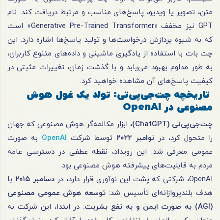
متن، تصویر یا ویدیو، پاسخ‌های مناسب و مرتبط دریافت کند. نام
GPT نیز مخفف «Generative Pre-Trained Transformer» است
که به شیوه پردازش درخواست‌ها و تولید پاسخ‌ها اشاره دارد. این
چت بات با استفاده از یادگیری ماشینی و داده‌های متنوع کاربران،
به طور مداوم بهبود می‌یابد و با گذشت زمان، تغییرات مثبتی در
کیفیت پاسخ‌های آن مشاهده خواهید کرد.
تاریخچه چت‌جی‌پی‌تی: تولد یک غول هوش
مصنوعی در
OpenAI
چت‌جی‌پی‌تی
(ChatGPT)
، ابزار مکالمه‌گر هوش مصنوعی که جهان
را متحول کرد، در
نوامبر
۲۰۲۲
توسط شرکت
OpenAI
به صورت
عمومی معرفی شد. این رویداد، نقطه عطفی در دسترسی عامه
مردم به قابلیت‌های پیشرفته هوش مصنوعی بود.
OpenAI، شرکتی که پشت این نوآوری قرار دارد، در
دسامبر
۲۰۱۵
با
هدف بلندپروازانه‌ای تأسیس شد:
توسعه هوش عمومی مصنوعی
(AGI)
به صورت ایمن و به نفع بشریت
.
در ابتدا، این شرکت به