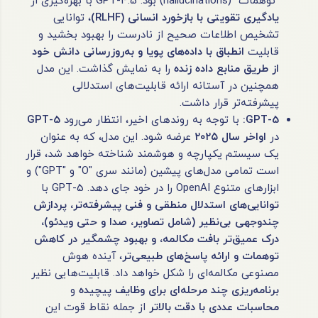
"توهمات" (hallucinations) بود. GPT-4.5 با بهره‌گیری از
یادگیری تقویتی با بازخورد انسانی
(RLHF)
، توانایی
تشخیص اطلاعات صحیح از نادرست را بهبود بخشید و
قابلیت
انطباق با داده‌های پویا و به‌روزرسانی دانش خود
از طریق منابع داده زنده
را به نمایش گذاشت. این مدل
همچنین در آستانه ارائه قابلیت‌های استدلالی
پیشرفته‌تر قرار داشت.
GPT-5:
با توجه به روندهای اخیر، انتظار می‌رود
GPT-5
در
اواخر سال
۲۰۲۵
عرضه شود. این مدل، که به عنوان
یک سیستم یکپارچه و هوشمند شناخته خواهد شد، قرار
است تمامی مدل‌های پیشین (مانند سری "O" و "GPT") و
ابزارهای متنوع OpenAI را در خود جای دهد. GPT-5 با
توانایی‌های استدلال منطقی و فنی پیشرفته‌تر، پردازش
چندوجهی بی‌نظیر (شامل تصاویر، صدا و حتی ویدئو)،
درک عمیق‌تر بافت مکالمه، و بهبود چشمگیر در کاهش
توهمات و ارائه پاسخ‌های طبیعی‌تر
، آینده هوش
مصنوعی مکالمه‌ای را شکل خواهد داد. قابلیت‌هایی نظیر
برنامه‌ریزی چند مرحله‌ای برای وظایف پیچیده
و
محاسبات عددی با دقت بالاتر
از جمله نقاط قوت این