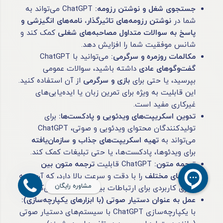
جستجوی شغل و نوشتن رزومه
:
ChatGPT می‌تواند به
شما در
نوشتن رزومه‌های تاثیرگذار، نامه‌های انگیزشی و
پاسخ به سوالات متداول مصاحبه‌های شغلی
کمک کند و
شانس موفقیت شما را افزایش دهد.
مکالمات روزمره و سرگرمی
:
می‌توانید با ChatGPT
گفت‌وگوهای عادی
داشته باشید، سوالات عمومی
بپرسید، یا حتی برای
بازی و سرگرمی
از آن استفاده کنید.
این قابلیت به ویژه برای تمرین زبان یا ایده‌یابی‌های
غیرکاری مفید است.
تدوین اسکریپت‌های ویدئویی و پادکست‌ها
:
برای
تولیدکنندگان محتوای ویدئویی و صوتی، ChatGPT
می‌تواند به
تهیه اسکریپت‌های جذاب و سازمان‌یافته
برای ویدئوها، پادکست‌ها، یا حتی تبلیغات کمک کند.
ترجمه متون
:
ChatGPT قابلیت
ترجمه متون بین
زبان‌های مختلف
را با دقت و سرعت بالا دارد، که آن را به
مشاوره رایگان
ابزاری کاربردی برای ارتباطات بین‌المللی تبدیل می‌کند.
عمل به عنوان دستیار صوتی (با ابزارهای یکپارچه‌سازی)
:
با یکپارچه‌سازی ChatGPT با سیستم‌های دستیار صوتی