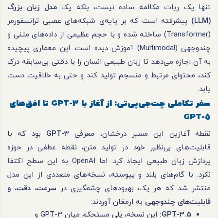
تنها یک ربات مکالمه ساده نیست، بلکه یک
مدل زبان بزرگ
(LLM)
پیشرفته است که بر پایه‌ی شبکه‌های عصبی ترانسفورمر
(Transformer) ساخته شده و با حجم عظیمی از داده‌های متنی و
چندوجهی (Multimodal) آموزش دیده است. این معماری پیچیده
به آن اجازه می‌دهد تا زبان طبیعی انسان را با دقتی بی‌سابقه درک
کند، محتوای مرتبط و منسجم تولید کند و حتی به خلاقیت دست
یابد.
سفر تکاملی چت‌جی‌پی‌تی: از آغاز با
GPT-3
تا افق‌های
GPT-5
نقطه آغازین این مسیر درخشان، معرفی
GPT-3
بود که با
قابلیت‌های بی‌نظیر خود در تولید متن، نقطه عطفی در حوزه
پردازش زبان طبیعی ایجاد کرد. اما OpenAI به این سطح اکتفا
نکرد. با گام‌های بلند و پیوسته، نسخه‌های متعددی از این مدل
منتشر شد که هر یک، بهبودهای چشمگیری در
سرعت، دقت، و
قابلیت‌های چندوجهی
به ارمغان آوردند:
GPT-3.5:
این نسخه، پلی مستحکم میان GPT-3 و