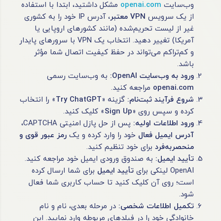
وب‌سایت
openai.com
مشکل داشتید، ابتدا با استفاده
از یک سرویس
VPN
معتبر
، آدرس IP خود را به کشوری
غیر از لیست تحریم‌شده (مانند کشورهای اروپایی یا
آمریکا) تغییر دهید. انتخاب یک VPN با سرورهای پایدار
و کم‌تراکم می‌تواند در حفظ کیفیت اتصال شما مؤثر
باشد.
ورود به وب‌سایت
OpenAI:
به وب‌سایت رسمی
openai.com
مراجعه کنید.
شروع فرآیند ثبت‌نام
:
گزینه «
Try ChatGPT
» را انتخاب
کرده و سپس روی «
Sign Up
» کلیک کنید.
ورود اطلاعات اولیه
:
پس از حل پازل امنیتی CAPTCHA،
آدرس ایمیل فعال
خود را وارد کرده و یک
رمز عبور قوی و
منحصربه‌فرد
برای خود تنظیم کنید.
تأیید ایمیل
:
به صندوق ورودی ایمیل خود مراجعه کنید.
OpenAI لینکی برای
تأیید ایمیل
برای شما ارسال کرده
است؛ روی آن کلیک کنید تا حساب کاربری شما فعال
شود.
تکمیل اطلاعات شخصی
:
در مرحله بعدی، نام و نام
خانوادگی خود را در فیلدهای مربوطه وارد نمایید. این