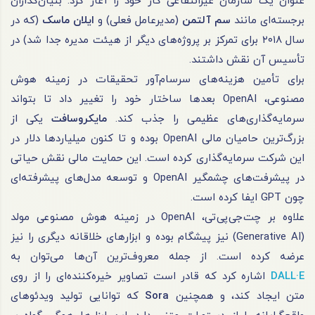
عنوان یک سازمان غیرانتفاعی کار خود را آغاز کرد. بنیان‌گذاران
برجسته‌ای مانند
سم آلتمن
(مدیرعامل فعلی) و
ایلان ماسک
(که در
سال ۲۰۱۸ برای تمرکز بر پروژه‌های دیگر از هیئت مدیره جدا شد) در
تأسیس آن نقش داشتند.
برای تأمین هزینه‌های سرسام‌آور تحقیقات در زمینه هوش
مصنوعی، OpenAI بعدها ساختار خود را تغییر داد تا بتواند
سرمایه‌گذاری‌های عظیمی را جذب کند.
مایکروسافت
یکی از
بزرگ‌ترین حامیان مالی OpenAI بوده و تا کنون میلیاردها دلار در
این شرکت سرمایه‌گذاری کرده است. این حمایت مالی نقش حیاتی
در پیشرفت‌های چشمگیر OpenAI و توسعه مدل‌های پیشرفته‌ای
چون GPT ایفا کرده است.
علاوه بر چت‌جی‌پی‌تی، OpenAI در زمینه هوش مصنوعی مولد
(Generative AI) نیز پیشگام بوده و ابزارهای خلاقانه دیگری را نیز
عرضه کرده است. از جمله معروف‌ترین آن‌ها می‌توان به
DALL·E
اشاره کرد که قادر است تصاویر خیره‌کننده‌ای را از روی
متن ایجاد کند، و همچنین
Sora
که توانایی تولید ویدئوهای