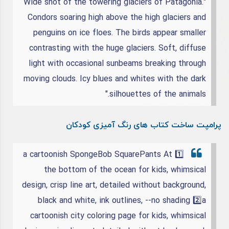
"Wide shot of the towering glaciers of Patagonia.
Condors soaring high above the high glaciers and
penguins on ice floes. The birds appear smaller
contrasting with the huge glaciers. Soft, diffuse
light with occasional sunbeams breaking through
moving clouds. Icy blues and whites with the dark
silhouettes of the animals."
پرامپت ساخت کتاب های رنگ آمیزی کودکان
1️⃣ a cartoonish SpongeBob SquarePants At
the bottom of the ocean for kids, whimsical
design, crisp line art, detailed without background,
black and white, ink outlines, --no shading
2️⃣a
cartoonish city coloring page for kids, whimsical