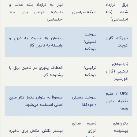
برق قرارداد
نیاز به قرارداد بلند مدت و
شده (خط
شبکه سراسری
تاییدیه دولتی برای خط
اختصاصی)
اختصاصی
سوخت
نیروگاه گازی
راندمان بالا نسبت به دیزل و
فسیلی/
کوچک
وابسته به تامین گاز
خودکفا
ژنراتورهای
ترکیبی/
انعطاف‌ پذیری در تامین برق با
ترکیبی (گاز و
خودکفا
پشتوانه گاز
خورشید)
UPS / منبع
سوخت فسیلی
معمولاً به عنوان مکمل کنار منبع
تغذیه بدون
/ خودکفا
اصلی استفاده می‌شود.
وقفه
باتری‌های
ذخیره‌ سازی
پیشرفته
انرژی
بیشتر نقش مکمل برای ذخیره