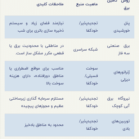
روش تامین
ماهیت منبع
ملاحظات کلیدی
برق
پنل
تجدیدپذیر/
نیازمند فضای زیاد و سیستم
خورشیدی
خودکفا
ذخیره‌ سازی باتری برای شب
برق صنعتی
در مناطقی با محدودیت برق یا
شبکه سراسری
سه فاز
قطعی مکرر مشکل‌ ساز است.
سوخت
مناسب برای مواقع اضطراری یا
ژنراتورهای
فسیلی/
مناطق دورافتاده، دارای هزینه
دیزلی
خودکفا
سوخت بالا
نیروگاه برق
تجدیدپذیر/
مستلزم سرمایه‌ گذاری زیرساختی
آبی کوچک
خودکفا
عظیم و مجوزهای پیچیده
توربین‌های
تجدیدپذیر/
محدود به مناطق بادخیز
بادی
خودکفا