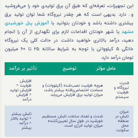
این تجهیزات، تعرفه‌ای که طبق آن برق تولیدی خود را می‌فروشید
و... دارد. بدیهی است که هر چقدر نیروگاه شما توان تولید برق
بیشتری داشته باشد و خودتان بتوانید با
آموزش پنل خورشیدی
مشهد
یا شهر خودتان اقدامات لازم برای نگهداری از آن را انجام
دهید، درآمد بالاتری خواهید داشت. در حالت کلی یک نیروگاه
خانگی ۵ کیلوواتی با توجه به شرایط سالانه ۲۵ تا ۶۰ میلیون
تومان درآمد دارد.
عامل مؤثر
توضیح
تأثیر بر درآمد
افزایش
قدرت
هرچه ظرفیت نصب‌شده (کیلووات) و
ظرفیت =
نیروگاه و
مساحت اختصاص‌یافته بیشتر باشد،
افزایش تولید
ظرفیت
میزان تولید برق افزایش می‌یابد.
= افزایش
سیستم
درآمد
میزان
تابش بیشتر
تابش در
شدت و تعداد ساعات تابش مستقیم
= تولید بالاتر
منطقه
خورشید در طول سال تعیین‌کننده
= درآمد
محل
میزان تولید انرژی است.
بیشتر
سکونت