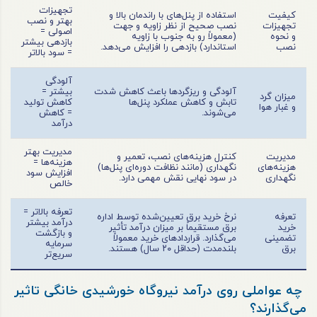
تجهیزات
کیفیت
استفاده از پنل‌های با راندمان بالا و
بهتر و نصب
تجهیزات
نصب صحیح از نظر زاویه و جهت
اصولی =
و نحوه
(معمولاً رو به جنوب با زاویه
بازدهی بیشتر
نصب
استاندارد) بازدهی را افزایش می‌دهد.
= سود بالاتر
آلودگی
آلودگی و ریزگردها باعث کاهش شدت
بیشتر =
میزان گرد
تابش و کاهش عملکرد پنل‌ها
کاهش تولید
و غبار هوا
می‌شوند.
= کاهش
درآمد
مدیریت بهتر
مدیریت
کنترل هزینه‌های نصب، تعمیر و
هزینه‌ها =
هزینه‌های
نگهداری (مانند نظافت دوره‌ای پنل‌ها)
افزایش سود
نگهداری
در سود نهایی نقش مهمی دارد.
خالص
تعرفه بالاتر =
تعرفه
نرخ خرید برق تعیین‌شده توسط اداره
درآمد بیشتر
خرید
برق مستقیماً بر میزان درآمد تأثیر
و بازگشت
تضمینی
می‌گذارد. قراردادهای خرید معمولاً
سرمایه
برق
بلندمدت (حداقل ۲۰ سال) هستند.
سریع‌تر
چه عواملی روی درآمد نیروگاه خورشیدی خانگی تاثیر
می‌گذارند؟