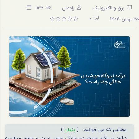
برق و الکترونیک
رادمان
1136
25-بهمن-1404
0
مطالبی که می خوانید:
(
پنهان
)
درآمد نیروگاه خورشیدی خانگی چقدر است و چطور محاسبه