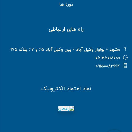
دوره ها
راه های ارتباطی
مشهد - بولوار وکیل آباد - بین وکیل آباد 65 و 67 پلاک 975
05135018080
09150082994
نماد اعتماد الکترونیک