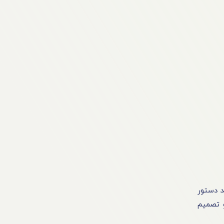
د دستور
و تصمیم