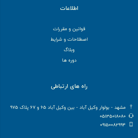
اطلاعات
قوانین و مقررات
اصطلاحات و شرایط
وبلاگ
دوره ها
راه های ارتباطی
مشهد - بولوار وکیل آباد - بین وکیل آباد 65 و 67 پلاک 975
05135018080
09150082994