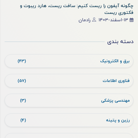
چگونه آیفون را ریست کنیم: سافت ریست، هارد ریبوت و
فکتوری ریست
13-اسفند-1403
رادمان
دسته بندی
برق و الکترونیک
(43)
فناوری اطلاعات
(57)
مهندسی پزشکی
(3)
رزین و پتینه
(4)