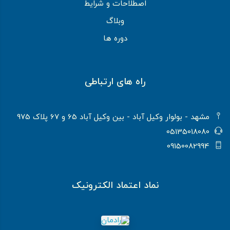
اصطلاحات و شرایط
وبلاگ
دوره ها
راه های ارتباطی
مشهد - بولوار وکیل آباد - بین وکیل آباد 65 و 67 پلاک 975
05135018080
09150082994
نماد اعتماد الکترونیک