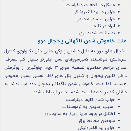
مشکل در قطعات دیفراست
خرابی در برد الکترونیکی
خرابی سنسور محیطی
ایراد در تایمر
نوسانات شدید برق
علت خاموش شدن ناگهانی یخچال دوو
یخچال‌ های دوو به دلیل داشتن ویژگی‌ هایی مثل تکنولوژی کنترل
سرمایش هوشمند، کمپرسورهای نسل اینورتر بسیار کم‌ مصرف،
صدای مزاحم حداقلی، تصفیه هوای ۳ لایه، جلوگیری از بوگرفتن
داخل کابین یخچال و کنترل پنل‌ های LED لمسی بسیار محبوب
هستند. اما علت خاموش شدن ناگهانی یخچال دوو می‌ تواند به
دلایلی که در ادامه لیست شده‌ اند، در ارتباط باشد:
خراب‌ شدن تایمر دیفراست
آسیب رسیدن به ترموستات
اختلال در ورود جریان برق به ساید دوو
سوختن محافظ برق
خرابی برد الکترونیکی