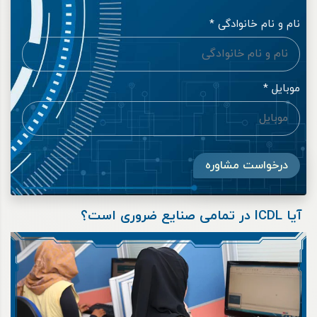
نام و نام خانوادگی *
موبایل *
درخواست مشاوره
آیا ICDL در تمامی صنایع ضروری است؟