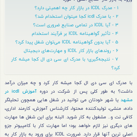
1 - مدرک ICDL در بازار کار چه اهمیتی دارد؟
2 - با مدرک icdl کجا میتوان استخدام شد؟
3 - آیا ICDL در تمامی صنایع ضروری است؟
4 - تأثیر گواهینامه ICDL بر فرآیند استخدام
5 - آیا بدون گواهینامه ICDL می‌توان شغل پیدا کرد؟
6 - روند‌های بازار کار ICDL و مهارت‌های دیجیتال
7 - نتیجه‌گیری؛ با مدرک ای سی دی ال کجا میشه کار
کرد؟
با مدرک ای سی دی ال کجا میشه کار کرد و چه میزان درآمد
داشت؟ به طور کلی پس از شرکت در دوره
آموزش icdl در
مشهد
یا شهر خودتان می توانید در شغل هایی همچون تحلیلگر
داده، منشی، تولیدکننده محتوا، کارشناس آموزش، کارمند اداری،
کافی نت و... مشغول به کار شوید. البته برای این شغل ها مهارت
های دیگری نیز لازم خواهد بود؛ اما مهارت کار با کامپیوتر جزو
اصلی ترین آنها قرار دارد. ضرورت ICDL برای ورود به بازار کار به