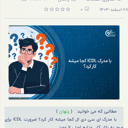
28-اسفند-1403
0
مطالبی که می خوانید:
(
پنهان
)
با مدرک ای سی دی ال کجا میشه کار کرد؟ ضرورت ICDL برای
ورود به بازار کار
منابع اصلی 7 مورد