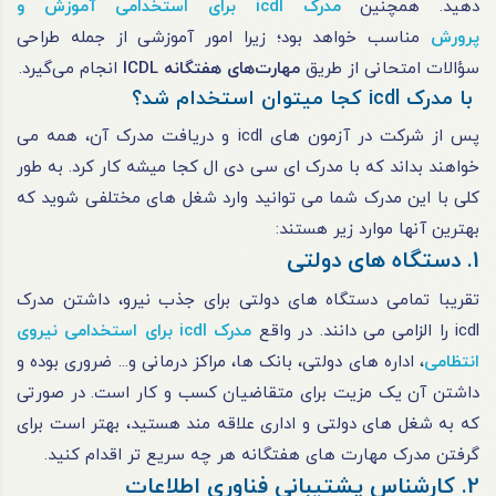
دهید. همچنین
مدرک icdl برای استخدامی آموزش و
پرورش
مناسب
خواهد بود؛ زیرا امور آموزشی از جمله طراحی
سؤالات امتحانی از طریق
مهارت‌های هفتگانه ICDL
انجام می‌گیرد.
با مدرک icdl کجا میتوان استخدام شد؟
پس از شرکت در آزمون های icdl و دریافت مدرک آن، همه می
خواهند بداند که با مدرک ای سی دی ال کجا میشه کار کرد. به طور
کلی با این مدرک شما می توانید وارد شغل های مختلفی شوید که
بهترین آنها موارد زیر هستند:
1. دستگاه های دولتی
تقریبا تمامی دستگاه های دولتی برای جذب نیرو، داشتن مدرک
icdl را الزامی می دانند. در واقع
مدرک icdl برای استخدامی نیروی
انتظامی
، اداره های دولتی، بانک ها، مراکز درمانی و... ضروری بوده و
داشتن آن یک مزیت برای متقاضیان کسب و کار است. در صورتی
که به شغل های دولتی و اداری علاقه مند هستید، بهتر است برای
گرفتن مدرک مهارت های هفتگانه هر چه سریع تر اقدام کنید.
2. کارشناس پشتیبانی فناوری اطلاعات