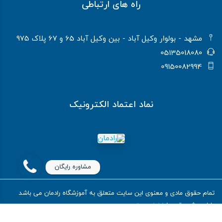
راه های ارتباطی
مشهد - بولوار وکیل آباد - بین وکیل آباد 65 و 67 پلاک 975
05135018080
09150082994
نماد اعتماد الکترونیک
مشاوره رایگان
تمام حقوق مادی و معنوی این سایت متعلق به آموزشگاه رادمان می باشد
طراحی شده توسط
ایلیاسیستم