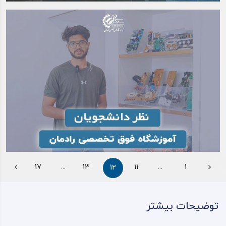
17
...
13
11
...
1
12
توضیحات بیشتر