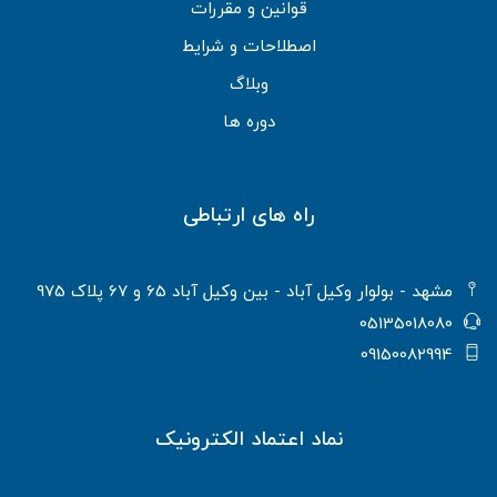
قوانین و مقررات
اصطلاحات و شرایط
وبلاگ
دوره ها
راه های ارتباطی
مشهد - بولوار وکیل آباد - بین وکیل آباد 65 و 67 پلاک 975
05135018080
09150082994
نماد اعتماد الکترونیک