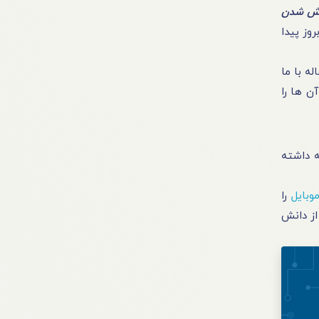
وش شدن
روز پیدا
ه با ما
‌ ها را
ه داشته
وبایل
را
از دانش