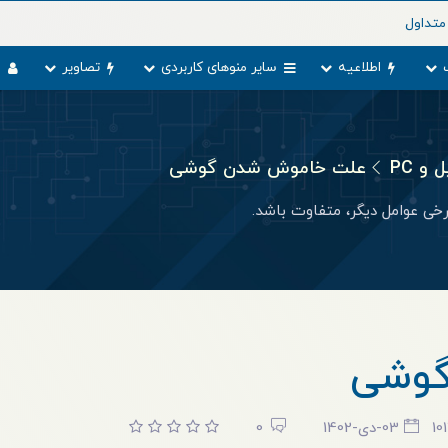
متداول
اطلاعیه
سایر منوهای کاربردی
تصاویر
و
و PC
علت خاموش شدن گوشی
خی عوامل دیگر، متفاوت باشد.
گوشی
10
03-دی-1402
0