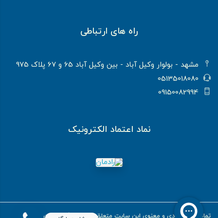
راه های ارتباطی
مشهد - بولوار وکیل آباد - بین وکیل آباد 65 و 67 پلاک 975
05135018080
09150082994
نماد اعتماد الکترونیک
تمام حقوق مادی و معنوی این سایت متعلق به آموزشگاه رادمان می باشد