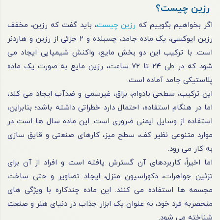
رزین چیست؟
اگر بخواهیم بگوییم که
رزین چیست
، باید گفت که رزین، مخفف
رزین اپوکسی، یک ماده جامد، چسبنده و ۲ جزئی از رزین و هاردنر
است. با ترکیب این دو بخش مایع، واکنش شیمیایی ایجاد می‌
شود که در طی ۲۴ تا ۷۲ ساعت، رزین مایع به‌ صورت یک ماده
پلاستیکی جامد آماده است.
این ترکیب، سطحی بادوام، براق، غیرسمی و ضدآب ایجاد می‌ کند،
اما در هنگام استفاده، احتمال دارد خطراتی داشته باشد؛ بنابراین،
استفاده از وسایل ایمنی ضروری است. این ماده سال‌ ها است در
موارد متنوعی نظیر کف، سطح میز، کارهای صنعتی و قایق‌ سازی
به‌ کار می‌ رود.
اما اخیراً، کاربردهای آن گسترش یافته است و افراد از آن برای
تزئین جواهرات، دکوراسیون منزل، ایجاد تصاویر و حتی ساخت
مجسمه‌ ها استفاده می‌ کنند. این ماده چند‌کاره با ویژگی‌ های
منحصربه‌ فرد خود، به‌ عنوان یک ابزار جذاب در دنیای هنر و صنعت
شناخته می‌ شود.