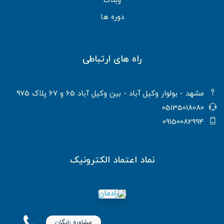
وبلاگ
دوره ها
راه های ارتباطی
مشهد - بولوار وکیل آباد - بین وکیل آباد 65 و 67 پلاک 975
05135018080
09150082994
نماد اعتماد الکترونیک
مشاوره رایگان