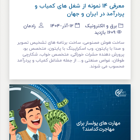
معرفی 14 نمونه از شغل های کمیاب و
پردرآمد در ایران و جهان
برق و الکترونیک
12-آذر-1404
رادمان
1609
بازدید
ساخت هوش مصنوعی، ساخت برنامه های تشخیص تصویر
و صدا با پایتون، وب اسکراپینگ با پایتون، متخصص بو،
پرورش‌ دهنده حشرات خوراکی، متخصص خواب، شکارچی
طوفان، غواص صنعتی و... از جمله مشاغل کمیاب و پردرآمد
محسوب می شوند.