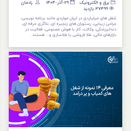
برق و الکترونیک
29-آذر-1404
رادمان
37499
بازدید
شغل های میلیاردی در ایران مواردی مانند برنامه نویسی،
جراحی زیبایی، رستوران های زنجیره ای، بلاگری حرفه ای،
دندانپزشکی، وکالت، کار با هوش مصنوعی، فعالیت در
بازارهای مالی، طلا فروشی یا طلاسازی و... هستند.