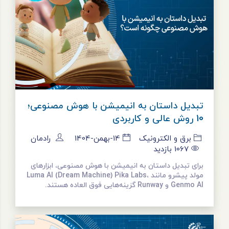
تبدیل داستان به انیمیشن با هوش مصنوعی؛
10 روش عالی و کاربردی
برق و الکترونیک
14-بهمن-1404
رادمان
1067
بازدید
برای تبدیل داستان به انیمیشن با هوش مصنوعی، ابزارهای
مولد پیشرو مانند Luma AI (Dream Machine) Pika Labs،
Genmo AI و Runway گزینه‌هایی فوق ‌العاده هستند.