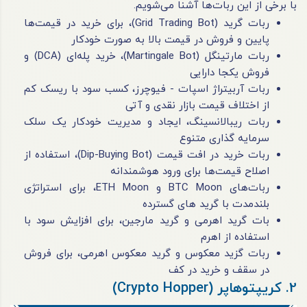
با برخی از این ربات‌ها آشنا می‌شویم.
ربات گرید (Grid Trading Bot)، برای خرید در قیمت‌ها
پایین و فروش در قیمت بالا به صورت خودکار
ربات مارتینگل (Martingale Bot)، خرید پله‌ای (DCA) و
فروش یکجا دارایی
ربات آربیتراژ اسپات - فیوچرز، کسب سود با ریسک کم
از اختلاف قیمت بازار نقدی و آتی
ربات ریبالانسینگ، ایجاد و مدیریت خودکار یک سلک
سرمایه گذاری متنوع
ربات خرید در افت قیمت (Dip-Buying Bot)، استفاده از
اصلاح قیمت‌ها برای ورود هوشمندانه
ربات‌های BTC Moon و ETH Moon، برای استراتژی
بلندمدت با گرید های گسترده
بات گرید اهرمی و گرید مارجین، برای افزایش سود با
استفاده از اهرم
ربات گزید معکوس و گرید معکوس اهرمی، برای فروش
در سقف و خرید در کف
2. کریپتوهاپر (Crypto Hopper)