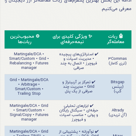
ادامه این بخش بهترین پلتفرم‌های ربات معامله‌گر ارز دیجیتال را
معرفی می‌کنیم.
🤖 ربات
✨ ویژگی کلیدی برای
⚙️ محبوب‌ترین
معامله‌گر
نیمه‌حرفه‌ای
ربات‌ها
✔️ استراتژی‌های پیچیده
Martingale/DCA •
3Commas
• مدیریت اسپات و
Smart/Custom • Grid •
(تری کاماز)
فیوچرز • اتصال به چند
Rebalancing • Futures
صرافی
manager
Grid • Martingale/DCA
Bitsgap
✔️ تمرکز بر آربیتراژ و
• Arbitrage •
(بیتس
Grid • مدیریت چند
Smart/Custom •
گپ)
صرافی از یک پنل
Trailing Stop
✔️ ابزارهای تحلیلی
Martingale/DCA • Grid
Altrady
حرفه‌ای • سیگنال رایگان
• Smart/Custom •
(آل تریدی)
و پولی • مناسب اسپات
Signal/Copy • Futures
و فیوچرز
manager
✔️ نوآورانه • پشتیبانی از
Martingale/DCA • Grid