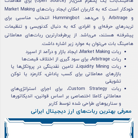
هامینگ‌بات یک پلتفرم متن‌باز (Open Source) برای معاملات
خودکار است که به کاربران امکان ایجاد ربات‌های Market Making
و Arbitrage را می‌دهد. Hummingbot انتخاب مناسبی برای
تریدرهای حرفه‌ای و افرادی که به دنبال کدنویسی و تنظیمات
پیشرفته هستند، می‌باشد. از پرطرفدارترین ربات‌های معاملاتی
هامینگ بات می‌توان به موارد زیر اشاره داشت.
ربات Market Making، ایجاد بازار و درآمد از اسپرد
ربات Arbitrage، برای سود گیری از اختلاف قیمت‌ها
ربات Liquidity Mining، تامین نقدینگی در پروتکل‌ها یا
بازارهای معاملاتی برای کسب پاداش، کارمزد یا توکن
تشویقی
ربات Custom Strategy، برای اجرای استراتژی‌های
معاملاتی کاملا اختصاصی بر اساس قوانین، اندیکاتورها
و سناریوهای طراحی شده توسط کاربر
معرفی بهترین ربات‌های ارز دیجیتال ایرانی