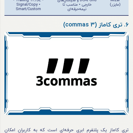
Mizar
DCA، Grid و سیگنال‌های
• Trailing TP/SL •
(مایزر)
خارجی • مناسب تا
Signal/Copy •
نیمه‌حرفه‌ای
Smart/Custom
6. تری کاماز (3 commas)
تری کاماز یک پلتفرم ابری حرفه‌ای است که به کاربران امکان