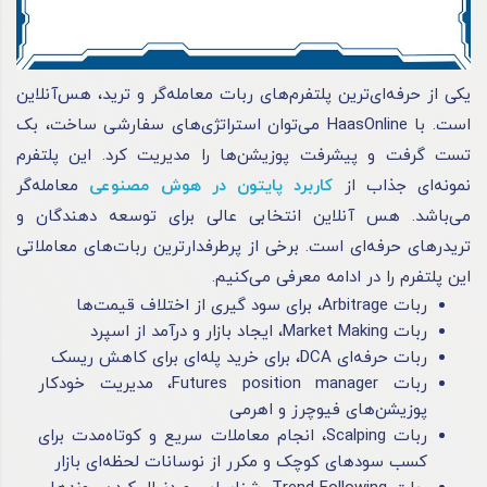
یکی از حرفه‌ای‌ترین پلتفرم‌های ربات معامله‌گر و ترید، هس‌آنلاین
است. با HaasOnline می‌توان استراتژی‌های سفارشی ساخت، بک
تست گرفت و پیشرفت پوزیشن‌ها را مدیریت کرد. این پلتفرم
نمونه‌ای جذاب از
کاربرد پایتون در هوش
مصنوعی
معامله‌گر
می‌باشد. هس آنلاین انتخابی عالی برای توسعه دهندگان و
تریدرهای حرفه‌ای است. برخی از پرطرفدارترین ربات‌های معاملاتی
این پلتفرم را در ادامه معرفی می‌کنیم.
ربات Arbitrage، برای سود گیری از اختلاف قیمت‌ها
ربات Market Making، ایجاد بازار و درآمد از اسپرد
ربات حرفه‌ای DCA، برای خرید پله‌ای برای کاهش ریسک
ربات Futures position manager، مدیریت خودکار
پوزیشن‌های فیوچرز و اهرمی
ربات Scalping، انجام معاملات سریع و کوتاه‌مدت برای
کسب سودهای کوچک و مکرر از نوسانات لحظه‌ای بازار