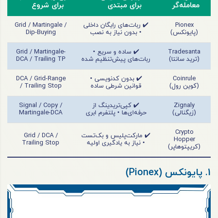
معامله‌گر
برای مبتدی
برای شروع
Pionex
✔️ ربات‌های رایگان داخلی
Grid / Martingale /
(پایونکس)
• بدون نیاز به نصب
Dip-Buying
Tradesanta
✔️ ساده و سریع •
Grid / Martingale-
(ترید سانتا)
ربات‌های پیش‌تنظیم شده
DCA / Trailing TP
Coinrule
✔️ بدون کدنویسی •
DCA / Grid-Range
(کوین رول)
قوانین شرطی ساده
/ Trailing Stop
Zignaly
✔️ کپی‌تریدینگ از
Signal / Copy /
(زیگنالی)
حرفه‌ای‌ها • پلتفرم ابری
Martingale-DCA
Crypto
✔️ مارکت‌پلیس و بک‌تست
Grid / DCA /
Hopper
• نیاز به یادگیری اولیه
Trailing Stop
(کریپتوهاپر)
1. پایونکس (Pionex)