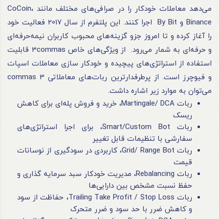
می‌دهد معاملات خودکار را در صرافی‌های مختلف مانند CoCoin،
Binance و By Bit اجرا کنند. این پلتفرم از سال 2017 فعالیت خود
را آغاز کرده و تا امروز جزو گزینه‌های محبوب کاربران نیمه‌حرفه‌ای
و حرفه‌ای به شمار می‌رود. از ویژگی‌های خاص 3commas قابلیت
استفاده از استراتژی‌های پیچیده و خودکار سازی معاملات اسپات
و فیوچرز است. از پرطرفدارترین ربات‌های معاملاتی 3 commas
می‌توان به موارد زیر اشاره داشت.
ربات Martingale/ DCA، خرید و فروش پله‌ای برای کاهش
ریسک
ربات Smart/Custom Bot، برای اجرا استراتژی‌های
سفارشی با تنظیمات قابل تغییر
ربات Grid/ Range Bot، کاربردی در سودگیری از نوسانات
قیمت
ربات Rebalancing، مدیریت خودکار سبد سرمایه گذاری و
حفظ نسبت مشخص بین دارایی‌ها
ربات Trailing Take Profit / Stop Loss، حفاظت از سود
و کاهش ضرر با حد سود و ضرر متحرک