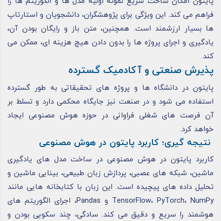
پایتون امکان ساخت سریع نمونه اولیه مدل ها و الگوریتم ها را
فراهم می کند. این ویژگی برای پژوهشگران، دانشجویان و استارتاپ
ها بسیار ارزشمند است. همچنین، متن باز و رایگان بودن آن،
یادگیری و اجرای پروژه ها را بدون دادن هیچ هزینه ای، ممکن می
کند.
پذیرش صنعتی و آکادمیک گسترده
پایتون در دانشگاه ها و پروژه های تحقیقاتی به طور گسترده
استفاده می شود و در صنعت نیز جایگاه محکمی دارد و تسلط بر
آن فرصت های شغلی فراوانی در حوزه هوش مصنوعی ایجاد
خواهد کرد.
نتیجه گیری؛ کاربرد پایتون در هوش مصنوعی
کاربرد پایتون در هوش مصنوعی در ساخت مدل های یادگیری
ماشین، شبکه های عصبی، پردازش زبان طبیعی، بینایی ماشین و
تحلیل داده های پیچیده است. این زبان با کتابخانه هایی مانند
TensorFlow، PyTorch، NumPy و Pandas، اجرای الگوریتم های
هوشمند را سریع و دقیق می کند. سادگی، چند سکویی بودن و