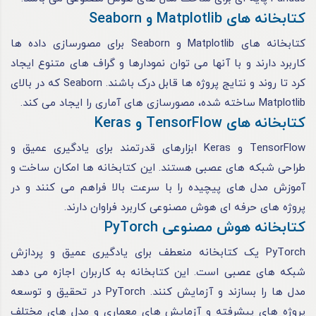
کتابخانه های Matplotlib و Seaborn
کتابخانه های Matplotlib و Seaborn برای مصورسازی داده ها
کاربرد دارند و با آنها می توان نمودارها و گراف های متنوع ایجاد
کرد تا روند و نتایج پروژه ها قابل درک باشند. Seaborn که در بالای
Matplotlib ساخته شده، مصورسازی های آماری را ایجاد می کند.
کتابخانه های TensorFlow و Keras
TensorFlow و Keras ابزارهای قدرتمند برای یادگیری عمیق و
طراحی شبکه های عصبی هستند. این کتابخانه ها امکان ساخت و
آموزش مدل های پیچیده را با سرعت بالا فراهم می کنند و در
پروژه های حرفه ای هوش مصنوعی کاربرد فراوان دارند.
کتابخانه هوش مصنوعی PyTorch
PyTorch یک کتابخانه منعطف برای یادگیری عمیق و پردازش
شبکه های عصبی است. این کتابخانه به کاربران اجازه می دهد
مدل ها را بسازند و آزمایش کنند. PyTorch در تحقیق و توسعه
پروژه های پیشرفته و آزمایش های معماری و مدل های مختلف