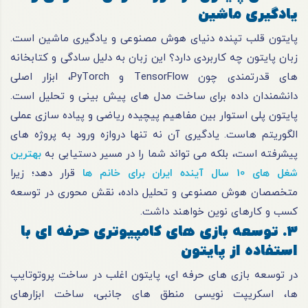
یادگیری ماشین
پایتون قلب تپنده دنیای هوش مصنوعی و یادگیری ماشین است.
زبان پایتون چه کاربردی دارد؟ این زبان به دلیل سادگی و کتابخانه
های قدرتمندی چون TensorFlow و PyTorch، ابزار اصلی
دانشمندان داده برای ساخت مدل های پیش بینی و تحلیل است.
پایتون پلی استوار بین مفاهیم پیچیده ریاضی و پیاده سازی عملی
الگوریتم هاست. یادگیری آن نه تنها دروازه ورود به پروژه های
پیشرفته است، بلکه می تواند شما را در مسیر دستیابی به
بهترین
شغل های 10 سال آینده ایران برای خانم ها
قرار دهد؛ زیرا
متخصصان هوش مصنوعی و تحلیل داده، نقش محوری در توسعه
کسب و کارهای نوین خواهند داشت.
3. توسعه بازی های کامپیوتری حرفه ای با
استفاده از پایتون
در توسعه بازی های حرفه ای، پایتون اغلب در ساخت پروتوتایپ
ها، اسکریپت نویسی منطق های جانبی، ساخت ابزارهای