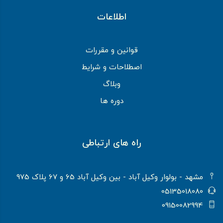
اطلاعات
قوانین و مقررات
اصطلاحات و شرایط
وبلاگ
دوره ها
راه های ارتباطی
مشهد - بولوار وکیل آباد - بین وکیل آباد 65 و 67 پلاک 975
05135018080
09150082994