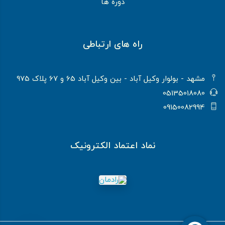
دوره ها
راه های ارتباطی
مشهد - بولوار وکیل آباد - بین وکیل آباد 65 و 67 پلاک 975
05135018080
09150082994
نماد اعتماد الکترونیک