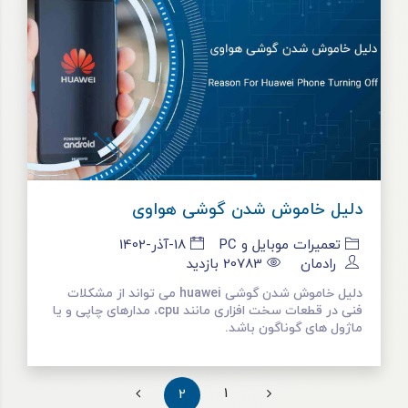
دلیل خاموش شدن گوشی هواوی
تعمیرات موبایل و PC
18-آذر-1402
رادمان
20783
بازدید
دلیل خاموش شدن گوشی huawei می تواند از مشکلات
فنی در قطعات سخت ‌افزاری مانند cpu، مدارهای چاپی و یا
ماژول ‌های گوناگون باشد.
1
2