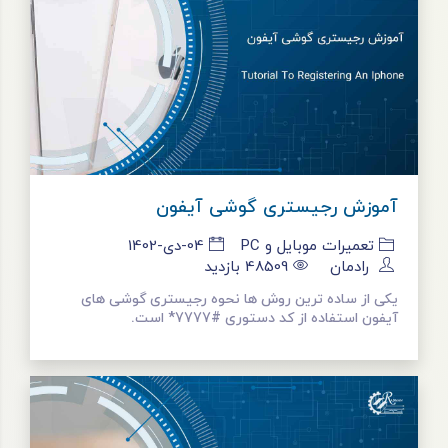
آموزش رجیستری گوشی آیفون
تعمیرات موبایل و PC
04-دی-1402
رادمان
48509
بازدید
یکی از ساده‌ ترین روش‌ ها نحوه رجیستری گوشی های
آیفون استفاده از کد دستوری #7777* است.