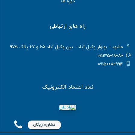
دوره ها
راه های ارتباطی
مشهد - بولوار وکیل آباد - بین وکیل آباد 65 و 67 پلاک 975
05135018080
09150082994
نماد اعتماد الکترونیک
مشاوره رایگان